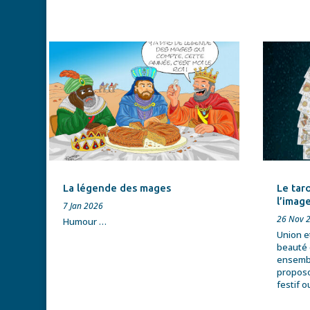
La légende des mages
Le taro
l’imag
7 Jan 2026
26 Nov 
Humour …
Union e
beauté 
ensembl
proposo
festif 