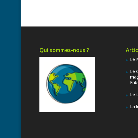
Qui sommes-nous ?
Arti
Le 
Le 
maç
Fri
Le 
La 