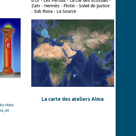
d'Or - Les Pertuis - La Clé des Ecossais -
Zaïn - Hermès - Plotin - Soleil de Justice
- Sub Rosa - La Source
La carte des ateliers Alma
ts rites
s, et